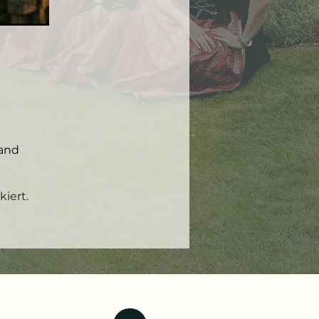
land
iert.