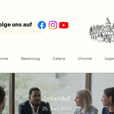
olge uns auf
mine
Besetzung
Galerie
Chronik
Juge
Leitartikel
25. Juni 2020